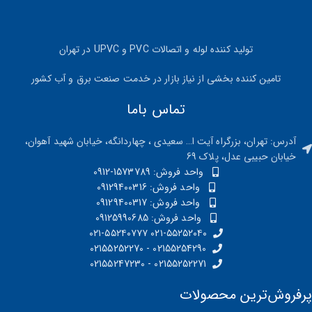
تولید کننده لوله و اتصالات PVC و UPVC در تهران
تامین کننده بخشی از نیاز بازار در خدمت صنعت برق و آب کشور
تماس باما
آدرس: تهران، بزرگراه آیت ا… سعیدی ، چهاردانگه، خیابان شهید آهوان،
خیابان حبیبی عدل، پلاک 69
واحد فروش: 1573789-0912
واحد فروش: 09129400316
واحد فروش: 09129400317
واحد فروش: 09125990685
۰۲۱-۵۵۲۵۲۰۴۰ ۰۲۱-۵۵۲۴۰۷۷۷
02155254290 - 02155252270
02155252271 - 02155247230
پرفروش‌ترین محصولات