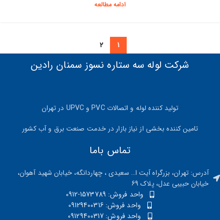
ادامه مطالعه
2
1
شرکت لوله سه ستاره نسوز سمنان رادین
تولید کننده لوله و اتصالات PVC و UPVC در تهران
تامین کننده بخشی از نیاز بازار در خدمت صنعت برق و آب کشور
تماس باما
آدرس: تهران، بزرگراه آیت ا… سعیدی ، چهاردانگه، خیابان شهید آهوان،
خیابان حبیبی عدل، پلاک 69
واحد فروش: 1573789-0912
واحد فروش: 09129400316
واحد فروش: 09129400317