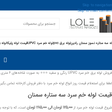
Skip to navigation
Skip to main content
له سه ستاره نسوز سمنان رادین
لوله برق pvc
لوله خم سرد UPVC
قیمت لوله پلیکا
لوله 
فروش لوله برق خم سرد UPVC رنگی و سفید ⭐⭐⭐ به صورت شاخه‌‌های 6 متری در سایزهای 20، 25، 32 و 40 میلیمتر مطابق با استاندارد ایران و ایزو در رنگ‌های متنوع در شرکت رادین انجام می‌شود.
لطفا برای استعلام قیمت روز انواع لوله خم سرد با دفتر فروش کارخانه تماس بگیرید
قیمت لوله خم سرد سه ستاره سمنان
125,000
تومان
الی
285,000
تومان
شروع قیمت لوله خم سرد از
است، که با توجه به 