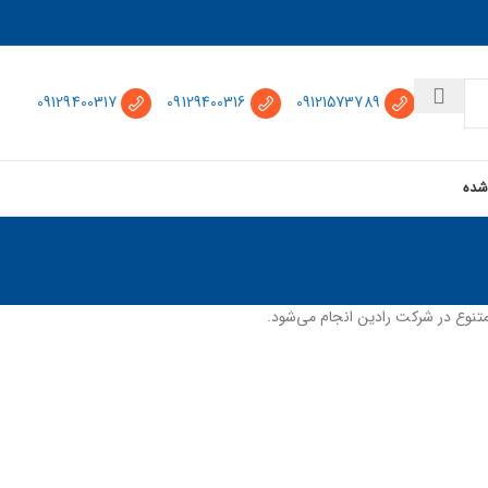
09129400317
09129400316
09121573789
شده