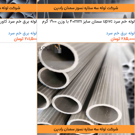
لوله خم سرد upvc سمنان سایز ۴۰mm با وزن ۱۹۰۰ گرم
لوله برق خم سرد کاوردار سایز ۳۲ و
لوله برق خم سرد
لوله برق خم سرد
285,000
تومان
201,500
تومان