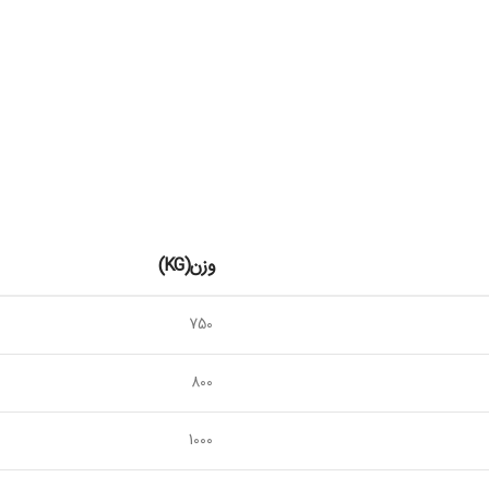
وزن(KG)
750
800
1000