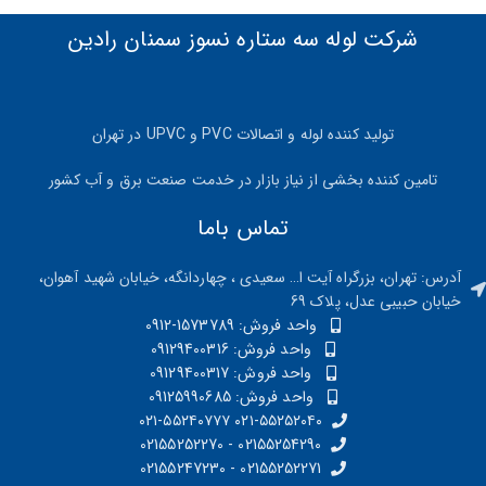
شرکت لوله سه ستاره نسوز سمنان رادین
تولید کننده لوله و اتصالات PVC و UPVC در تهران
تامین کننده بخشی از نیاز بازار در خدمت صنعت برق و آب کشور
تماس باما
آدرس: تهران، بزرگراه آیت ا… سعیدی ، چهاردانگه، خیابان شهید آهوان،
خیابان حبیبی عدل، پلاک 69
واحد فروش: 1573789-0912
واحد فروش: 09129400316
واحد فروش: 09129400317
واحد فروش: 09125990685
۰۲۱-۵۵۲۵۲۰۴۰ ۰۲۱-۵۵۲۴۰۷۷۷
02155254290 - 02155252270
02155252271 - 02155247230