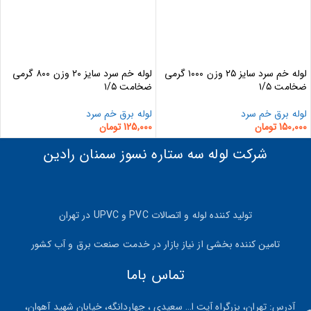
لوله خم سرد سایز ۲۵ وزن ۱۰۰۰ گرمی
لوله خم سرد سایز ۲۰ وزن ۸۰۰ گرمی
ضخامت ۱/۵
ضخامت ۱/۵
لوله برق خم سرد
لوله برق خم سرد
150,000
تومان
125,000
تومان
شرکت لوله سه ستاره نسوز سمنان رادین
تولید کننده لوله و اتصالات PVC و UPVC در تهران
تامین کننده بخشی از نیاز بازار در خدمت صنعت برق و آب کشور
تماس باما
آدرس: تهران، بزرگراه آیت ا… سعیدی ، چهاردانگه، خیابان شهید آهوان،