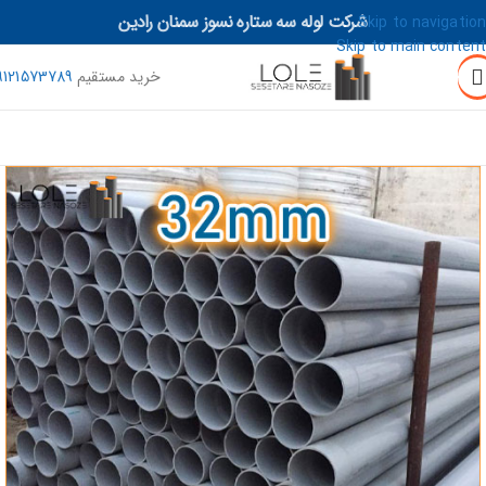
شرکت لوله سه ستاره نسوز سمنان رادین
Skip to navigation
Skip to main content
خرید مستقیم
9121573789