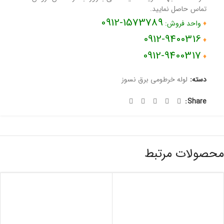
تماس حاصل نمایید.
1573789-0912
♦
واحد فروش:
0912-9400316
♦
0912-9400317
♦
دسته:
لوله خرطومی برق نسوز
Share:
محصولات مرتبط