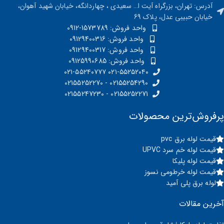
آدرس: تهران، بزرگراه آیت ا… سعیدی ، چهاردانگه، خیابان شهید آهوان،
خیابان حبیبی عدل، پلاک 69
واحد فروش: 1573789-0912
واحد فروش: 09129400316
واحد فروش: 09129400317
واحد فروش: 09125990685
۰۲۱-۵۵۲۵۲۰۴۰ ۰۲۱-۵۵۲۴۰۷۷۷
02155254290 - 02155252270
02155252271 - 02155247230
پرفروش‌ترین محصولات
قیمت لوله برق pvc
قیمت لوله خم سرد UPVC
قیمت لوله پلیکا
قیمت لوله خرطومی نسوز
لوله برق پلی آمید
آخرین مقالات